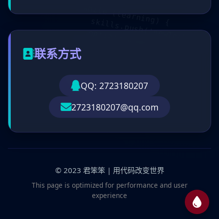
while (learning) {
skills.push('newTech');
optimization++;
}
联系方式
QQ: 2723180207
2723180207@qq.com
© 2023 君笨笨 | 用代码改变世界
This page is optimized for performance and user
experience